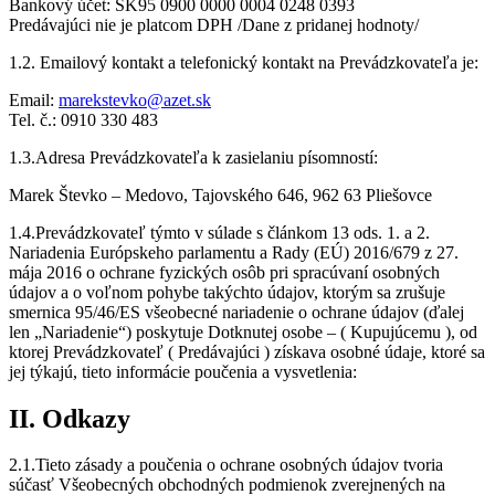
Bankový účet: SK95 0900 0000 0004 0248 0393
Predávajúci nie je platcom DPH /Dane z pridanej hodnoty/
1.2. Emailový kontakt a telefonický kontakt na Prevádzkovateľa je:
Email:
marekstevko@azet.sk
Tel. č.: 0910 330 483
1.3.Adresa Prevádzkovateľa k zasielaniu písomností:
Marek Števko – Medovo, Tajovského 646, 962 63 Pliešovce
1.4.Prevádzkovateľ týmto v súlade s článkom 13 ods. 1. a 2.
Nariadenia Európskeho parlamentu a Rady (EÚ) 2016/679 z 27.
mája 2016 o ochrane fyzických osôb pri spracúvaní osobných
údajov a o voľnom pohybe takýchto údajov, ktorým sa zrušuje
smernica 95/46/ES všeobecné nariadenie o ochrane údajov (ďalej
len „Nariadenie“) poskytuje Dotknutej osobe – ( Kupujúcemu ), od
ktorej Prevádzkovateľ ( Predávajúci ) získava osobné údaje, ktoré sa
jej týkajú, tieto informácie poučenia a vysvetlenia:
II. Odkazy
2.1.Tieto zásady a poučenia o ochrane osobných údajov tvoria
súčasť Všeobecných obchodných podmienok zverejnených na