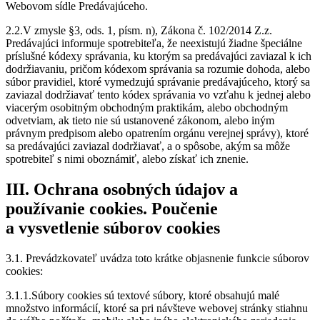
Webovom sídle Predávajúceho.
2.2.V zmysle §3, ods. 1, písm. n), Zákona č. 102/2014 Z.z.
Predávajúci informuje spotrebiteľa, že neexistujú žiadne špeciálne
príslušné kódexy správania, ku ktorým sa predávajúci zaviazal k ich
dodržiavaniu, pričom kódexom správania sa rozumie dohoda, alebo
súbor pravidiel, ktoré vymedzujú správanie predávajúceho, ktorý sa
zaviazal dodržiavať tento kódex správania vo vzťahu k jednej alebo
viacerým osobitným obchodným praktikám, alebo obchodným
odvetviam, ak tieto nie sú ustanovené zákonom, alebo iným
právnym predpisom alebo opatrením orgánu verejnej správy), ktoré
sa predávajúci zaviazal dodržiavať, a o spôsobe, akým sa môže
spotrebiteľ s nimi oboznámiť, alebo získať ich znenie.
III. Ochrana osobných údajov a
používanie cookies. Poučenie
a vysvetlenie súborov cookies
3.1. Prevádzkovateľ uvádza toto krátke objasnenie funkcie súborov
cookies:
3.1.1.Súbory cookies sú textové súbory, ktoré obsahujú malé
množstvo informácií, ktoré sa pri návšteve webovej stránky stiahnu