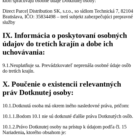
ktorí spracúvajú osobné údaje Dotknutej osoby:
Direct Parcel Distribution SK, s.r.o., so sídlom Technická 7, 82104
Bratislava, IČO: 35834498 – tretí subjekt zabezpečujúci prepravné
služby
IX. Informácia o poskytovaní osobných
údajov do tretích krajín a dobe ich
uchovávania:
9.1.Neuplatňuje sa. Prevádzkovateľ neprenáša osobné údaje osôb
do tretích krajín.
X. Poučenie o existencii relevantných
práv Dotknutej osoby:
10.1.Dotknutá osoba má okrem iného nasledovné práva, pričom:
10.1.1.Bodom 10.1 nie sú dotknuté ďalšie práva Dotknutých osôb.
10.1.2.Právo Dotknutej osoby na prístup k údajom podľa čl. 15
Nariadenia
,
ktorého obsahom je: