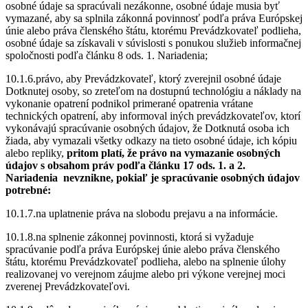
osobné údaje sa spracúvali nezákonne, osobné údaje musia byť
vymazané, aby sa splnila zákonná povinnosť podľa práva Európskej
únie alebo práva členského štátu, ktorému Prevádzkovateľ podlieha,
osobné údaje sa získavali v súvislosti s ponukou služieb informačnej
spoločnosti podľa článku 8 ods. 1. Nariadenia;
10.1.6.právo, aby Prevádzkovateľ, ktorý zverejnil osobné údaje
Dotknutej osoby, so zreteľom na dostupnú technológiu a náklady na
vykonanie opatrení podnikol primerané opatrenia vrátane
technických opatrení, aby informoval iných prevádzkovateľov, ktorí
vykonávajú spracúvanie osobných údajov, že Dotknutá osoba ich
žiada, aby vymazali všetky odkazy na tieto osobné údaje, ich kópiu
alebo repliky,
pritom platí, že právo na vymazanie osobných
údajov s obsahom práv podľa článku 17 ods. 1. a 2.
Nariadenia
nevznikne, pokiaľ je spracúvanie osobných údajov
potrebné:
10.1.7.na uplatnenie práva na slobodu prejavu a na informácie.
10.1.8.na splnenie zákonnej povinnosti, ktorá si vyžaduje
spracúvanie podľa práva Európskej únie alebo práva členského
štátu, ktorému Prevádzkovateľ podlieha, alebo na splnenie úlohy
realizovanej vo verejnom záujme alebo pri výkone verejnej moci
zverenej Prevádzkovateľovi.