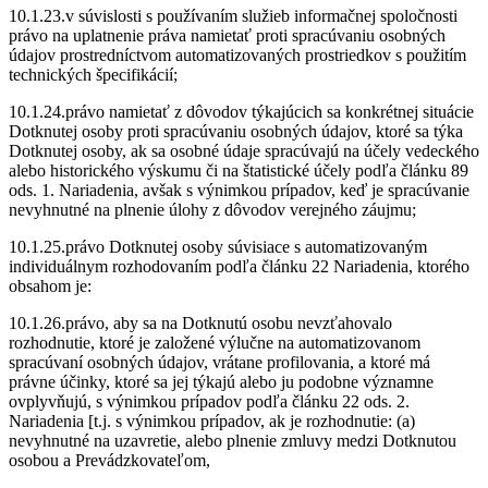
10.1.23.v súvislosti s používaním služieb informačnej spoločnosti
právo na uplatnenie práva namietať proti spracúvaniu osobných
údajov prostredníctvom automatizovaných prostriedkov s použitím
technických špecifikácií;
10.1.24.právo namietať z dôvodov týkajúcich sa konkrétnej situácie
Dotknutej osoby proti spracúvaniu osobných údajov, ktoré sa týka
Dotknutej osoby, ak sa osobné údaje spracúvajú na účely vedeckého
alebo historického výskumu či na štatistické účely podľa článku 89
ods. 1. Nariadenia, avšak s výnimkou prípadov, keď je spracúvanie
nevyhnutné na plnenie úlohy z dôvodov verejného záujmu;
10.1.25.právo Dotknutej osoby súvisiace s automatizovaným
individuálnym rozhodovaním podľa článku 22 Nariadenia, ktorého
obsahom je:
10.1.26.právo, aby sa na Dotknutú osobu nevzťahovalo
rozhodnutie, ktoré je založené výlučne na automatizovanom
spracúvaní osobných údajov, vrátane profilovania, a ktoré má
právne účinky, ktoré sa jej týkajú alebo ju podobne významne
ovplyvňujú, s výnimkou prípadov podľa článku 22 ods. 2.
Nariadenia [t.j. s výnimkou prípadov, ak je rozhodnutie: (a)
nevyhnutné na uzavretie, alebo plnenie zmluvy medzi Dotknutou
osobou a Prevádzkovateľom,