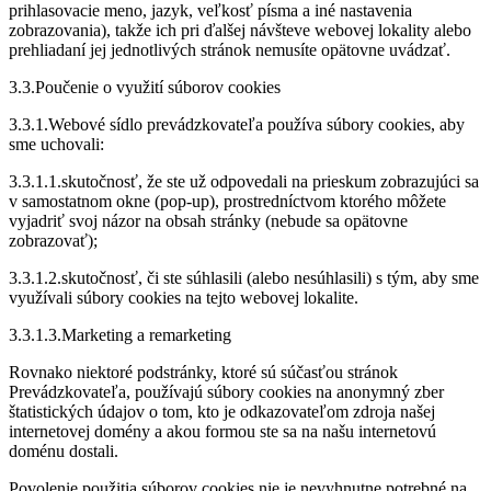
prihlasovacie meno, jazyk, veľkosť písma a iné nastavenia
zobrazovania), takže ich pri ďalšej návšteve webovej lokality alebo
prehliadaní jej jednotlivých stránok nemusíte opätovne uvádzať.
3.3.Poučenie o využití súborov cookies
3.3.1.Webové sídlo prevádzkovateľa používa súbory cookies, aby
sme uchovali:
3.3.1.1.skutočnosť, že ste už odpovedali na prieskum zobrazujúci sa
v samostatnom okne (pop-up), prostredníctvom ktorého môžete
vyjadriť svoj názor na obsah stránky (nebude sa opätovne
zobrazovať);
3.3.1.2.skutočnosť, či ste súhlasili (alebo nesúhlasili) s tým, aby sme
využívali súbory cookies na tejto webovej lokalite.
3.3.1.3.Marketing a remarketing
Rovnako niektoré podstránky, ktoré sú súčasťou stránok
Prevádzkovateľa, používajú súbory cookies na anonymný zber
štatistických údajov o tom, kto je odkazovateľom zdroja našej
internetovej domény a akou formou ste sa na našu internetovú
doménu dostali.
Povolenie použitia súborov cookies nie je nevyhnutne potrebné na