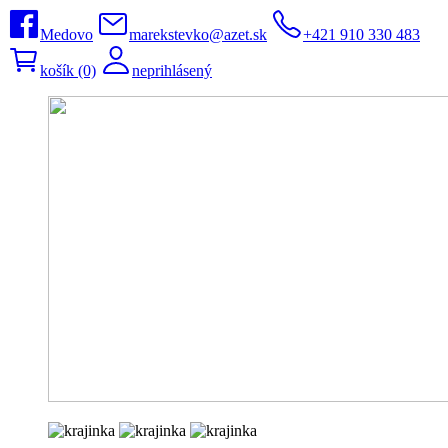
Medovo
marekstevko@azet.sk
+421 910 330 483
košík (0)
neprihlásený