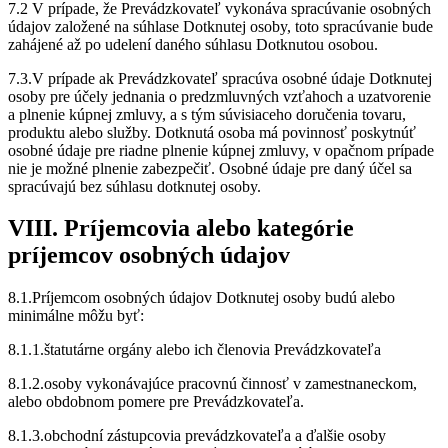
7.2 V prípade, že Prevádzkovateľ vykonáva spracúvanie osobných
údajov založené na súhlase Dotknutej osoby, toto spracúvanie bude
zahájené až po udelení daného súhlasu Dotknutou osobou.
7.3.V prípade ak Prevádzkovateľ spracúva osobné údaje Dotknutej
osoby pre účely jednania o predzmluvných vzťahoch a uzatvorenie
a plnenie kúpnej zmluvy, a s tým súvisiaceho doručenia tovaru,
produktu alebo služby. Dotknutá osoba má povinnosť poskytnúť
osobné údaje pre riadne plnenie kúpnej zmluvy, v opačnom prípade
nie je možné plnenie zabezpečiť. Osobné údaje pre daný účel sa
spracúvajú bez súhlasu dotknutej osoby.
VIII. Príjemcovia alebo kategórie
príjemcov osobných údajov
8.1.Príjemcom osobných údajov Dotknutej osoby budú alebo
minimálne môžu byť:
8.1.1.štatutárne orgány alebo ich členovia Prevádzkovateľa
8.1.2.osoby vykonávajúce pracovnú činnosť v zamestnaneckom,
alebo obdobnom pomere pre Prevádzkovateľa.
8.1.3.obchodní zástupcovia prevádzkovateľa a ďalšie osoby