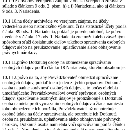
10.1.9.z dôvodov verejného záujmu v oblasti verejného zdravia v
súlade s článkom 9 ods. 2. písm. h) a i) Nariadenia, ako aj článkom
9 ods. 3. Nariadenia.
10.1.10.na účely archivácie vo verejnom záujme, na účely
vedeckého alebo historického výskumu či na štatistické účely podľa
článku 89 ods. 1. Nariadenia, pokiaľ je pravdepodobné, že právo
uvedené v článku 17 ods. 1. Nariadenia znemožní alebo závažným
spôsobom sťaží dosiahnutie cieľov takéhoto spracúvania osobných
údajov; alebo na preukazovanie, uplatňovanie alebo obhajovanie
právnych nárokov;
10.1.11.právo Dotknutej osoby na obmedzenie spracúvania
osobných údajov podľa článku 18 Nariadenia, ktorého obsahom je:
10.1.12.právo na to, aby Prevádzkovateľ obmedzil spracúvanie
osobných údajov, pokiaľ ide o jeden z týchto prípadov: Dotknutá
osoba napadne správnosť osobných údajov, a to počas obdobia
umožňujúceho Prevádzkovateľovi overiť správnosť osobných
údajov, spracúvanie osobných údajov je protizákonné a Dotknutá
osoba namieta proti vymazaniu osobných údajov a žiada namiesto
toho obmedzenie ich použitia, Prevádzkovateľ už nepotrebuje
osobné údaje na účely spracúvania, ale potrebuje ich Dotknutá
osoba na preukázanie, uplatňovanie alebo obhajovanie právnych
nárokov, Dotknutá osoba namietala voči spracúvaniu podľa článku
21 ods. 1. Nariadenia, a to až do overenia, či oprávnené dôvody na