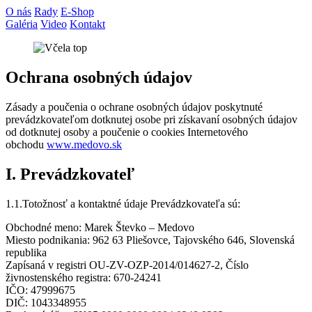
O nás
Rady
E-Shop
Galéria
Video
Kontakt
Ochrana osobných údajov
Zásady a poučenia o ochrane osobných údajov poskytnuté
prevádzkovateľom dotknutej osobe pri získavaní osobných údajov
od dotknutej osoby a poučenie o cookies Internetového
obchodu
www.medovo.sk
I. Prevádzkovateľ
1.1.Totožnosť a kontaktné údaje Prevádzkovateľa sú:
Obchodné meno: Marek Števko – Medovo
Miesto podnikania: 962 63 Pliešovce, Tajovského 646, Slovenská
republika
Zapísaná v registri OU-ZV-OZP-2014/014627-2, Číslo
živnostenského registra: 670-24241
IČO: 47999675
DIČ: 1043348955