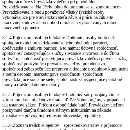
spolupracujúce s Prevádzkovateľom pri plnení úloh
Prevádzkovateľa. Na účely tohto dokumentu sa za zamestnancov
Prevádzkovateľa budú považovať všetky fyzické osoby
vykonávajúce pre Prevádzkovateľa závislú prácu na základe
pracovnej zmluvy alebo dohôd o prácach vykonávaných mimo
pracovného pomeru.
8.1.4.Príjemcom osobných údajov Dotknutej osoby budú tiež
spolupracovníci prevádzkovateľa, jeho obchodní partneri,
dodávatelia a zmluvní partneri, a to najmä: účtovná spoločnosť,
spoločnosť zabezpečujúca služby súvisiace s tvorbou a údržbou
softwéru, spoločnosť poskytujúca prevádzkovateľovi právne služby,
spoločnosť poskytujúca prevádzkovateľovi poradenstvo,
spoločnosti zabezpečujúce prepravu a dodanie produktov kupujúcim
a tretím osobám, marketingové spoločnosti, spoločnosti
prevádzkujúce sociálne siete, spoločnosti zabezpečujúce platobné
brány a ďalšie platobné metódy.
8.1.5.Príjemcom osobných údajov budú tiež súdy, orgány činné
v trestnom konaní, daňový úrad a ďalšie štátne orgány, v prípade ak
tak ustanoví zákon. Pričom osobné údaje budú Prevádzkovateľom
poskytnuté daným úradom a štátnym inštitúciám na základe
a v súlade s právnymi predpismi Slovenskej republiky
8.1.6.Zoznam tretích subjektov – sprostredkovateľov a príjemcov,