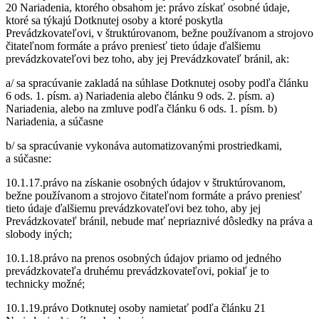
20 Nariadenia, ktorého obsahom je: právo získať osobné údaje,
ktoré sa týkajú Dotknutej osoby a ktoré poskytla
Prevádzkovateľovi, v štruktúrovanom, bežne používanom a strojovo
čitateľnom formáte a právo preniesť tieto údaje ďalšiemu
prevádzkovateľovi bez toho, aby jej Prevádzkovateľ bránil, ak:
a/ sa spracúvanie zakladá na súhlase Dotknutej osoby podľa článku
6 ods. 1. písm. a) Nariadenia alebo článku 9 ods. 2. písm. a)
Nariadenia, alebo na zmluve podľa článku 6 ods. 1. písm. b)
Nariadenia, a súčasne
b/ sa spracúvanie vykonáva automatizovanými prostriedkami,
a súčasne:
10.1.17.právo na získanie osobných údajov v štruktúrovanom,
bežne používanom a strojovo čitateľnom formáte a právo preniesť
tieto údaje ďalšiemu prevádzkovateľovi bez toho, aby jej
Prevádzkovateľ bránil, nebude mať nepriaznivé dôsledky na práva a
slobody iných;
10.1.18.právo na prenos osobných údajov priamo od jedného
prevádzkovateľa druhému prevádzkovateľovi, pokiaľ je to
technicky možné;
10.1.19.právo Dotknutej osoby namietať podľa článku 21