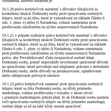
Nariadenia, ktorého obsahom je:
10.1.20.právo kedykoľvek namietať z dôvodov týkajúcich sa
konkrétnej situácie Dotknutej osoby proti spracúvaniu osobných
údajov, ktoré sa jej týka, ktoré je vykonávané na základe článku 6
ods. 1. písm. e) alebo f) Nariadenia, vrátane namietania proti
profilovaniu založenému na týchto ustanoveniach Nariadenia;
10.1.21.v prípade realizácie práva kedykoľvek namietať z dôvodov
týkajúcich sa konkrétnej situácie Dotknutej osoby proti spracúvaniu
osobných údajov, ktoré sa jej týka, ktoré je vykonávané na základe
článku 6 ods. 1. písm. e) alebo f) Nariadenia, vrátane namietania
proti profilovaniu založenému na týchto ustanoveniach Nariadenia
právo, aby Prevádzkovateľ ďalej nespracúval osobné údaje
Dotknutej osoby, pokiaľ nepreukáže nevyhnutné oprávnené dôvody
na spracúvanie, ktoré prevažujú nad záujmami, právami a slobodami
Dotknutej osoby, alebo dôvody na preukazovanie, uplatňovanie
alebo obhajovanie právnych nárokov
10.1.22.právo kedykoľvek namietať proti spracúvaniu osobných
údajov, ktoré sa týka Dotknutej osoby, na účely priameho
marketingu, vrátane profilovania v rozsahu, v akom súvisí
s priamym marketingom; pritom platí, že ak Dotknutá osoba namieta
voči spracúvaniu osobných údajov na účely priameho marketingu,
osobné údaje sa už na také účely nesmú spracúvať;