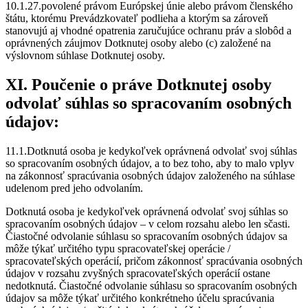
10.1.27.povolené právom Európskej únie alebo právom členského
štátu, ktorému Prevádzkovateľ podlieha a ktorým sa zároveň
stanovujú aj vhodné opatrenia zaručujúce ochranu práv a slobôd a
oprávnených záujmov Dotknutej osoby alebo (c) založené na
výslovnom súhlase Dotknutej osoby.
XI. Poučenie o práve Dotknutej osoby
odvolať súhlas so spracovaním osobných
údajov:
11.1.Dotknutá osoba je kedykoľvek oprávnená odvolať svoj súhlas
so spracovaním osobných údajov, a to bez toho, aby to malo vplyv
na zákonnosť spracúvania osobných údajov založeného na súhlase
udelenom pred jeho odvolaním.
Dotknutá osoba je kedykoľvek oprávnená odvolať svoj súhlas so
spracovaním osobných údajov – v celom rozsahu alebo len sčasti.
Čiastočné odvolanie súhlasu so spracovaním osobných údajov sa
môže týkať určitého typu spracovateľskej operácie /
spracovateľských operácií, pričom zákonnosť spracúvania osobných
údajov v rozsahu zvyšných spracovateľských operácií ostane
nedotknutá. Čiastočné odvolanie súhlasu so spracovaním osobných
údajov sa môže týkať určitého konkrétneho účelu spracúvania