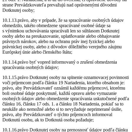
strane Prevádzkovateľa prevažujú nad oprávnenými dôvodmi
Dotknutej osoby;
10.1.13.právo, aby v prípade, že sa spracúvanie osobných údajov
obmedzilo, takéto obmedzene spracúvané osobné údaje sa
s výnimkou uchovávania spracúvali len so súhlasom Dotknutej
osoby alebo na preukazovanie, uplatňovanie alebo obhajovanie
právnych nárokov, alebo na ochranu práv inej fyzickej alebo
právnickej osoby, alebo z dôvodov dôležitého verejného záujmu
Európskej únie alebo členského štátu;
10.1.14.právo byť vopred informovaný o zrušení obmedzenia
spracúvania osobných údajov;
10.1.15.právo Dotknutej osoby na splnenie oznamovacej povinnosti
voči príjemcom podľa článku 19 Nariadenia, ktorého obsahom je:
právo, aby Prevádzkovateľ oznámil každému príjemcovi, ktorému
boli osobné údaje poskytnuté, každú opravu alebo vymazanie
osobných údajov alebo obmedzenie spracúvania uskutočnené podľa
článku 16, článku 17 ods. 1. a článku 18 Nariadenia, pokiaľ sa to
neukáže ako nemožné alebo si to nevyžaduje neprimerané úsilie,
právo, aby Prevádzkovateľ o týchto príjemcoch informoval
Dotknutú osobu, ak to Dotknutá osoba požaduje;
10.1.16.právo Dotknutej osoby na prenosnosť údajov podľa článku