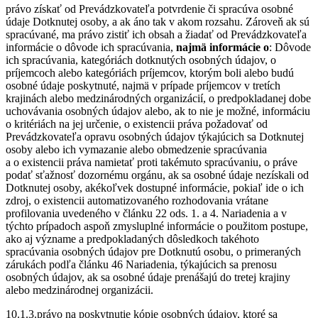
právo získať od Prevádzkovateľa potvrdenie či spracúva osobné
údaje Dotknutej osoby, a ak áno tak v akom rozsahu. Zároveň ak sú
spracúvané, ma právo zistiť ich obsah a žiadať od Prevádzkovateľa
informácie o dôvode ich spracúvania,
najmä informácie o
: Dôvode
ich spracúvania, kategóriách dotknutých osobných údajov, o
príjemcoch alebo kategóriách príjemcov, ktorým boli alebo budú
osobné údaje poskytnuté, najmä v prípade príjemcov v tretích
krajinách alebo medzinárodných organizácií, o predpokladanej dobe
uchovávania osobných údajov alebo, ak to nie je možné, informáciu
o kritériách na jej určenie, o existencii práva požadovať od
Prevádzkovateľa opravu osobných údajov týkajúcich sa Dotknutej
osoby alebo ich vymazanie alebo obmedzenie spracúvania
a o existencii práva namietať proti takémuto spracúvaniu, o práve
podať sťažnosť dozornému orgánu, ak sa osobné údaje nezískali od
Dotknutej osoby, akékoľvek dostupné informácie, pokiaľ ide o ich
zdroj, o existencii automatizovaného rozhodovania vrátane
profilovania uvedeného v článku 22 ods. 1. a 4. Nariadenia a v
týchto prípadoch aspoň zmysluplné informácie o použitom postupe,
ako aj význame a predpokladaných dôsledkoch takéhoto
spracúvania osobných údajov pre Dotknutú osobu, o primeraných
zárukách podľa článku 46 Nariadenia, týkajúcich sa prenosu
osobných údajov, ak sa osobné údaje prenášajú do tretej krajiny
alebo medzinárodnej organizácii.
10.1.3.právo na poskytnutie kópie osobných údajov, ktoré sa