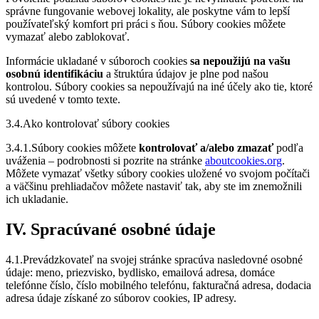
správne fungovanie webovej lokality, ale poskytne vám to lepší
používateľský komfort pri práci s ňou. Súbory cookies môžete
vymazať alebo zablokovať.
Informácie ukladané v súboroch cookies
sa nepoužijú na vašu
osobnú identifikáciu
a štruktúra údajov je plne pod našou
kontrolou. Súbory cookies sa nepoužívajú na iné účely ako tie, ktoré
sú uvedené v tomto texte.
3.4.Ako kontrolovať súbory cookies
3.4.1.Súbory cookies môžete
kontrolovať a/alebo zmazať
podľa
uváženia – podrobnosti si pozrite na stránke
aboutcookies.org
.
Môžete vymazať všetky súbory cookies uložené vo svojom počítači
a väčšinu prehliadačov môžete nastaviť tak, aby ste im znemožnili
ich ukladanie.
IV. Spracúvané osobné údaje
4.1.Prevádzkovateľ na svojej stránke spracúva nasledovné osobné
údaje: meno, priezvisko, bydlisko, emailová adresa, domáce
telefónne číslo, číslo mobilného telefónu, fakturačná adresa, dodacia
adresa údaje získané zo súborov cookies, IP adresy.