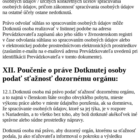
osobných údajov / určitých konkrétnych účelov spracúvania
osobných údajov, pričom zákonnosť spracúvania osobných údajov
na ostatné účely ostane nedotknutá.
Právo odvolať súhlas so spracovaním osobných údajov môže
Dotknutá osoba realizovať v listinnej podobe na adresu
Prevádzkovateľa zapísanú ako jeho sídlo v živnostenskom registri
v čase odvolania súhlasu so spracovaním osobných údajov alebo
v elektronickej podobe prostredníctvom elektronických prostriedkov
(zaslaním e-mailu na e-mailovú adresu Prevádzkovateľa uvedenú pri
identifikácii Prevádzkovateľa v tomto dokumente).
XII. Poučenie o práve Dotknutej osoby
podať sťažnosť dozornému orgánu:
12.1.Dotknutá osoba má právo podať sťažnosť dozornému orgánu,
a to najmä v členskom štáte svojho obvyklého pobytu, mieste
výkonu práce alebo v mieste údajného porušenia, ak sa domnieva,
že spracúvanie osobných údajov, ktoré sa jej týka, je v rozpore
s Nariadením, a to všetko bez toho, aby boli dotknuté akékoľvek iné
správne alebo súdne prostriedky nápravy.
Dotknutá osoba má právo, aby dozorný orgán, ktorému sa sťažnosť
podala, ju ako sťažovateľa informoval o pokroku a výsledku