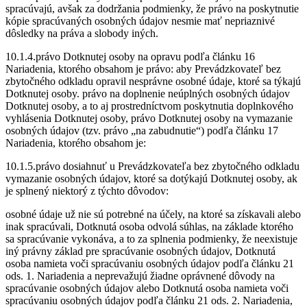
spracúvajú, avšak za dodržania podmienky, že právo na poskytnutie
kópie spracúvaných osobných údajov nesmie mať nepriaznivé
dôsledky na práva a slobody iných.
10.1.4.právo Dotknutej osoby na opravu podľa článku 16
Nariadenia, ktorého obsahom je právo: aby Prevádzkovateľ bez
zbytočného odkladu opravil nesprávne osobné údaje, ktoré sa týkajú
Dotknutej osoby. právo na doplnenie neúplných osobných údajov
Dotknutej osoby, a to aj prostredníctvom poskytnutia doplnkového
vyhlásenia Dotknutej osoby, právo Dotknutej osoby na vymazanie
osobných údajov (tzv. právo „na zabudnutie“) podľa článku 17
Nariadenia, ktorého obsahom je:
10.1.5.právo dosiahnuť u Prevádzkovateľa bez zbytočného odkladu
vymazanie osobných údajov, ktoré sa dotýkajú Dotknutej osoby, ak
je splnený niektorý z týchto dôvodov:
osobné údaje už nie sú potrebné na účely, na ktoré sa získavali alebo
inak spracúvali, Dotknutá osoba odvolá súhlas, na základe ktorého
sa spracúvanie vykonáva, a to za splnenia podmienky, že neexistuje
iný právny základ pre spracúvanie osobných údajov, Dotknutá
osoba namieta voči spracúvaniu osobných údajov podľa článku 21
ods. 1. Nariadenia a neprevažujú žiadne oprávnené dôvody na
spracúvanie osobných údajov alebo Dotknutá osoba namieta voči
spracúvaniu osobných údajov podľa článku 21 ods. 2. Nariadenia,