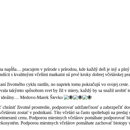
ma napĺňa… pracujem v prírode s prírodou, kde každý deň je iný a plný
ondícii s kvalitnými včelími matkami sú prvé kroky dobrej včelárskej p
í životného cyklu rastlín, no napriek tomu pokračujú vo svojej ceste…
la takýmto spôsobom svet by žil v miery, každý by sa snažil urobiť t
ny je ideálny… Medovo-Marek Števko
 chrániť životné prostredie, podporovať udržateľnosť a zabezpečiť 
rom zostať v podnikaní. Títo včelári sa často spoliehajú na predaj sv
 primeranú cenu.
Podporou miestnych včelárov pomáhate podporovať biod
 ekosystém. Podporou miestnych včelárov pomáhate zachovať biotopy vč