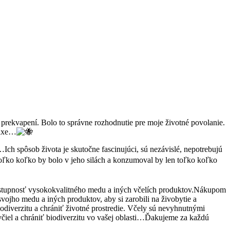
 prekvapení. Bolo to správne rozhodnutie pre moje životné povolanie.
raxe…
Ich spôsob života je skutočne fascinujúci, sú nezávislé, nepotrebujú
oľko koľko by bolo v jeho silách a konzumoval by len toľko koľko
dostupnosť vysokokvalitného medu a iných včelích produktov.Nákupom
ojho medu a iných produktov, aby si zarobili na živobytie a
iverzitu a chrániť životné prostredie. Včely sú nevyhnutnými
iel a chrániť biodiverzitu vo vašej oblasti…Ďakujeme za každú