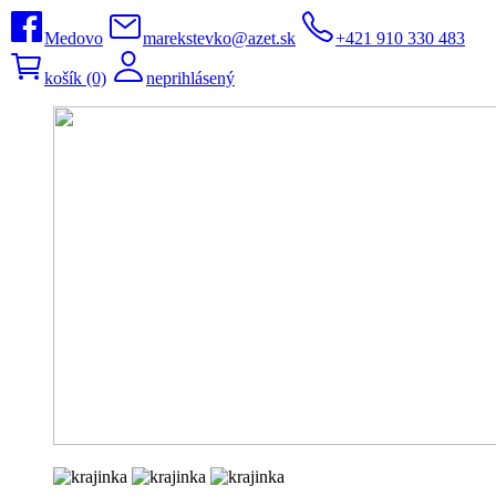
Medovo
marekstevko@azet.sk
+421 910 330 483
košík (0)
neprihlásený