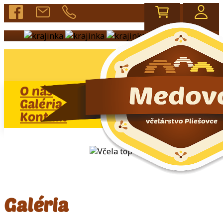
O nás
Rady
E-Shop
Galéria
Video
Kontakt
Galéria