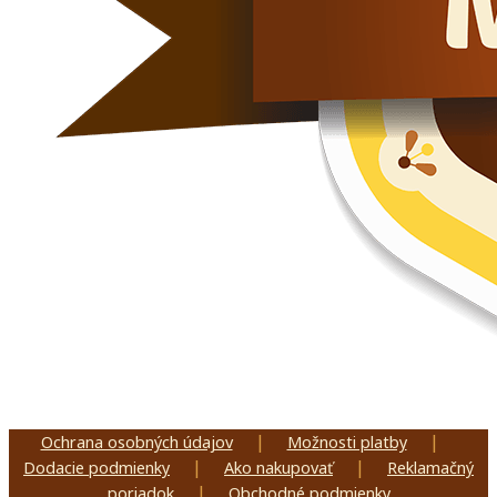
|
|
Ochrana osobných údajov
Možnosti platby
|
|
Dodacie podmienky
Ako nakupovať
Reklamačný
|
poriadok
Obchodné podmienky