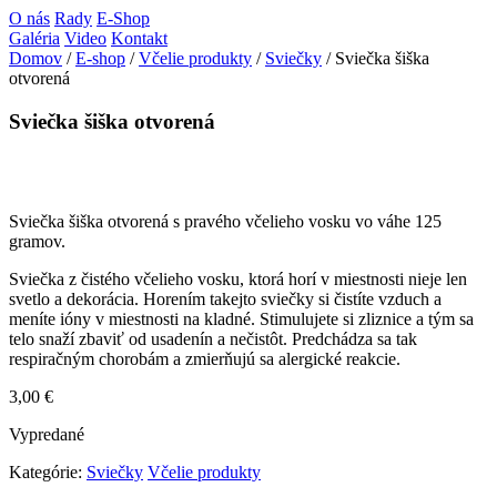
O nás
Rady
E-Shop
Galéria
Video
Kontakt
Domov
/
E-shop
/
Včelie produkty
/
Sviečky
/ Sviečka šiška
otvorená
Sviečka šiška otvorená
Sviečka šiška otvorená s pravého včelieho vosku vo váhe 125
gramov.
Sviečka z čistého včelieho vosku, ktorá horí v miestnosti nieje len
svetlo a dekorácia. Horením takejto sviečky si čistíte vzduch a
meníte ióny v miestnosti na kladné. Stimulujete si zliznice a tým sa
telo snaží zbaviť od usadenín a nečistôt. Predchádza sa tak
respiračným chorobám a zmierňujú sa alergické reakcie.
3,00
€
Vypredané
Kategórie:
Sviečky
Včelie produkty