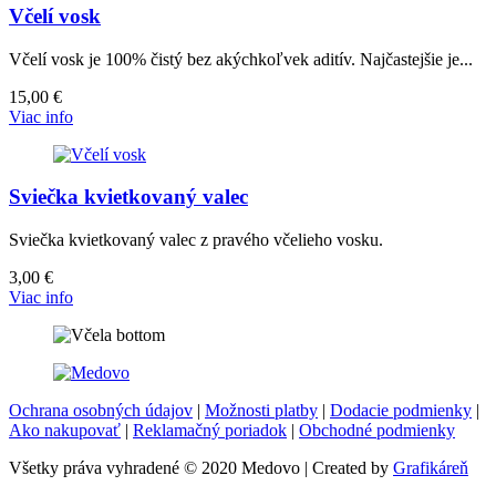
Včelí vosk
Včelí vosk je 100% čistý bez akýchkoľvek aditív. Najčastejšie je...
15,00
€
Viac info
Sviečka kvietkovaný valec
Sviečka kvietkovaný valec z pravého včelieho vosku.
3,00
€
Viac info
Ochrana osobných údajov
|
Možnosti platby
|
Dodacie podmienky
|
Ako nakupovať
|
Reklamačný poriadok
|
Obchodné podmienky
Všetky práva vyhradené © 2020 Medovo | Created by
Grafikáreň