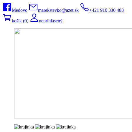
Medovo
marekstevko@azet.sk
+421 910 330 483
košík (0)
neprihlásený